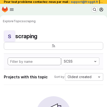
Pour tout problème contactez-nous par mail :
support@froggit.fr
|
La 
Homepage
Skip to main content
M
Explore
Topics
scraping
scraping
S
SCSS
Projects with this topic
Oldest created
Sort by: