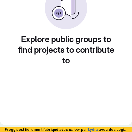
Explore public groups to
find projects to contribute
to
Froggit est fièrement fabriqué avec
amour
par
Lydra
avec des Logiciels Libres et hébergé en