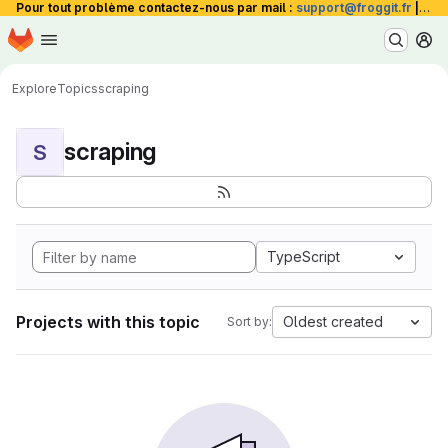
Pour tout problème contactez-nous par mail :
support@froggit.fr
|
La 
Homepage
Skip to main content
M
Explore
Topics
scraping
scraping
S
TypeScript
Projects with this topic
Oldest created
Sort by: