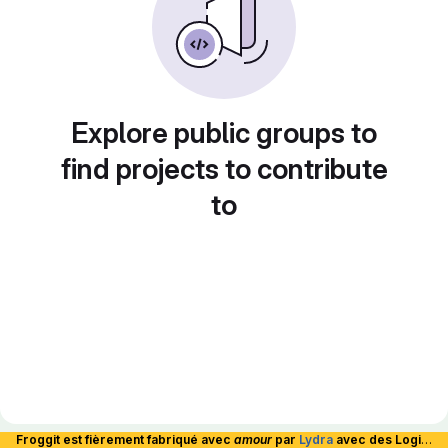
Explore public groups to
find projects to contribute
to
Froggit est fièrement fabriqué avec
amour
par
Lydra
avec des Logiciels Libres et hébergé en