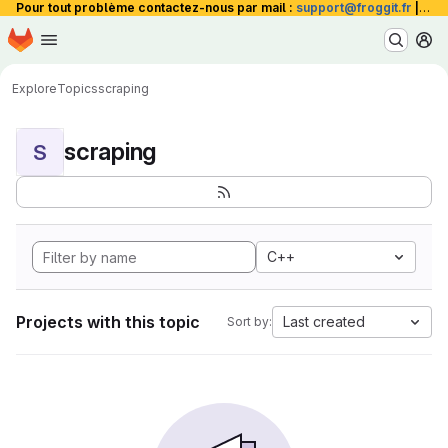
Pour tout problème contactez-nous par mail :
support@froggit.fr
|
La 
Homepage
Skip to main content
M
Explore
Topics
scraping
scraping
S
C++
Projects with this topic
Last created
Sort by: