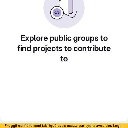
Explore public groups to
find projects to contribute
to
Froggit est fièrement fabriqué avec
amour
par
Lydra
avec des Logiciels Libres et hébergé en