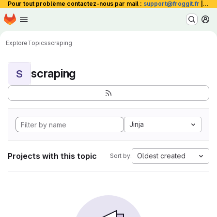
Pour tout problème contactez-nous par mail :
support@froggit.fr
|
La 
Homepage
Skip to main content
M
Explore
Topics
scraping
scraping
S
Jinja
Projects with this topic
Oldest created
Sort by: