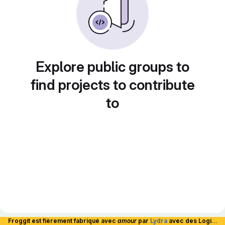
Explore public groups to
find projects to contribute
to
Froggit est fièrement fabriqué avec
amour
par
Lydra
avec des Logiciels Libres et hébergé en