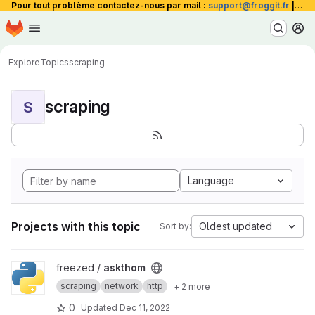
Pour tout problème contactez-nous par mail :
support@froggit.fr
|
La 
Homepage
Skip to main content
M
Explore
Topics
scraping
scraping
S
Language
Projects with this topic
Oldest updated
Sort by:
View askthom project
freezed /
askthom
scraping
network
http
+ 2 more
0
Updated
Dec 11, 2022