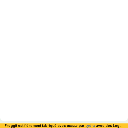
Froggit est fièrement fabriqué avec
amour
par
Lydra
avec des Logiciels Libres et hébergé en