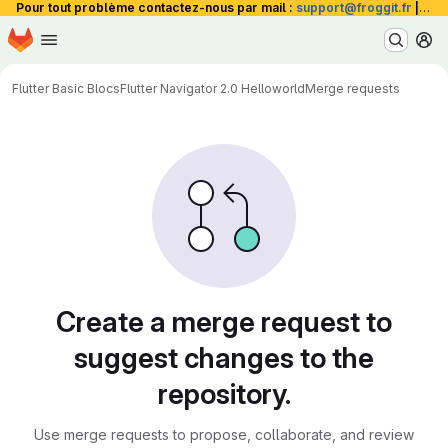
Pour tout problème contactez-nous par mail :
support@froggit.fr
|
La 
Homepage
Skip to main content
M
Flutter Basic Blocs
Flutter Navigator 2.0 Helloworld
Merge requests
Merge requests
Create a merge request to
suggest changes to the
repository.
Use merge requests to propose, collaborate, and review