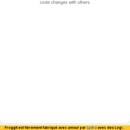
code changes with others.
Froggit est fièrement fabriqué avec
amour
par
Lydra
avec des Logiciels Libres et hébergé en