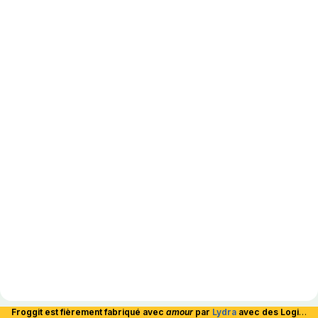
Froggit est fièrement fabriqué avec
amour
par
Lydra
avec des Logiciels Libres et hébergé en