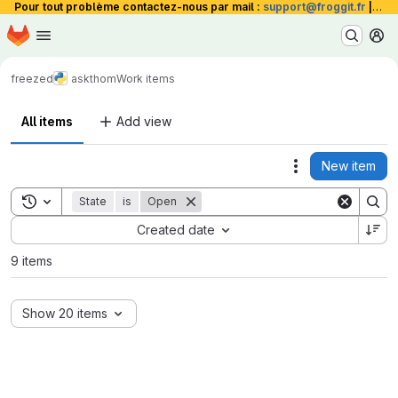
Pour tout problème contactez-nous par mail :
support@froggit.fr
|
La 
Homepage
Skip to main content
M
freezed
askthom
Work items
All items
Add view
New item
Actions
Toggle search history
State
is
Open
Sort by:
Created date
9 items
Show 20 items