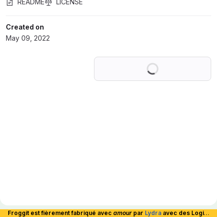
README
LICENSE
Created on
May 09, 2022
Loading
Froggit est fièrement fabriqué avec
amour
par
Lydra
avec des Logiciels Libres et hébergé en