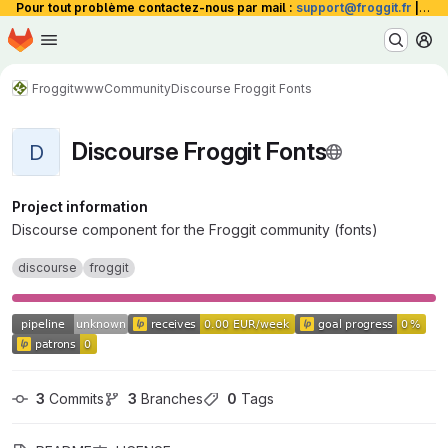
Pour tout problème contactez-nous par mail :
support@froggit.fr
|
La 
Homepage
Skip to main content
M
Froggit
www
Community
Discourse Froggit Fonts
Discourse Froggit Fonts
D
Project information
Discourse component for the Froggit community (fonts)
discourse
froggit
3
 Commits
3
 Branches
0
 Tags