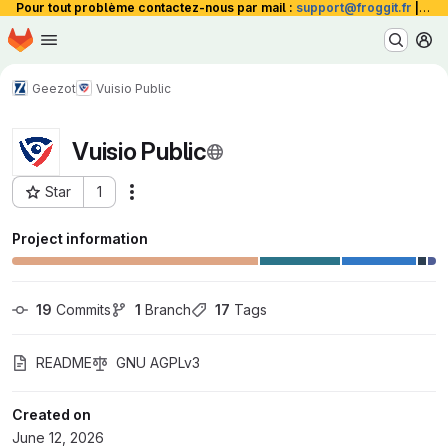
Pour tout problème contactez-nous par mail :
support@froggit.fr
|
La 
Homepage
Skip to main content
M
Geezot
Vuisio Public
Vuisio Public
Star
1
Actions
Project ID: 2942
Project information
19
 Commits
1
 Branch
17
 Tags
README
GNU AGPLv3
Created on
June 12, 2026