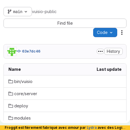
main
vuisio-public
Find file
Code
Act
History
63e7dc46
Name
Last update
bin/vuisio
core/server
deploy
modules
Froggit est fièrement fabriqué avec
amour
par
Lydra
avec des Logiciels Libres et hébergé en