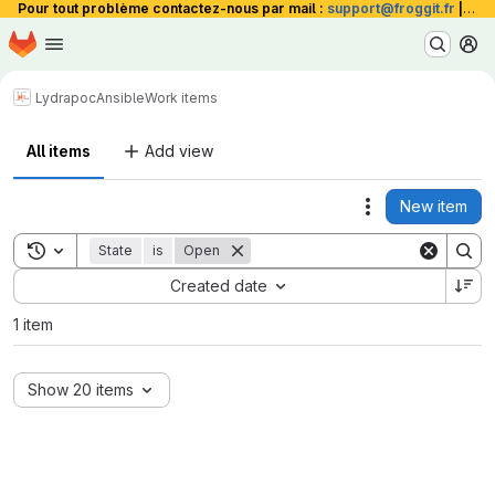
Pour tout problème contactez-nous par mail :
support@froggit.fr
|
La 
Homepage
Skip to main content
M
Lydra
poc
Ansible
Work items
All items
Add view
New item
Actions
Toggle search history
State
is
Open
Sort by:
Created date
1 item
Show 20 items