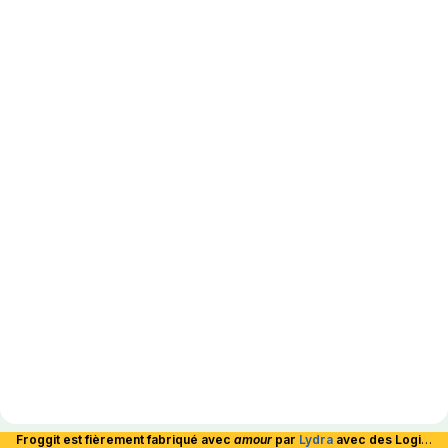
Froggit est fièrement fabriqué avec
amour
par
Lydra
avec des Logiciels Libres et hébergé en