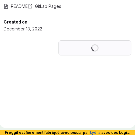
README
GitLab Pages
Created on
December 13, 2022
Loading
Froggit est fièrement fabriqué avec
amour
par
Lydra
avec des Logiciels Libres et hébergé en