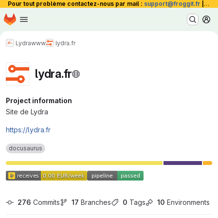
Pour tout problème contactez-nous par mail :
support@froggit.fr
|
La 
Homepage
Skip to main content
M
Lydra
www
lydra.fr
lydra.fr
Project information
Site de Lydra
https://lydra.fr
docusaurus
276
 Commits
17
 Branches
0
 Tags
10
 Environments