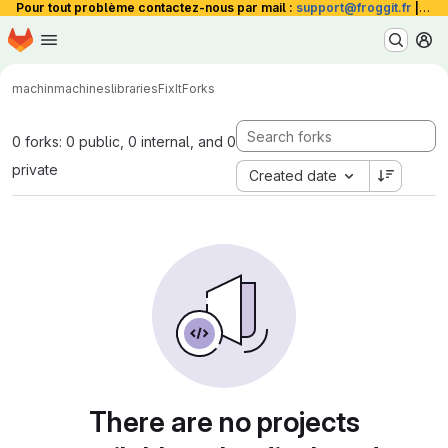
Pour tout problème contactez-nous par mail :
support@froggit.fr
|
La 
Homepage
Skip to main content
M
machinmachines
libraries
FixIt
Forks
0 forks: 0 public, 0 internal, and 0
private
Created date
There are no projects