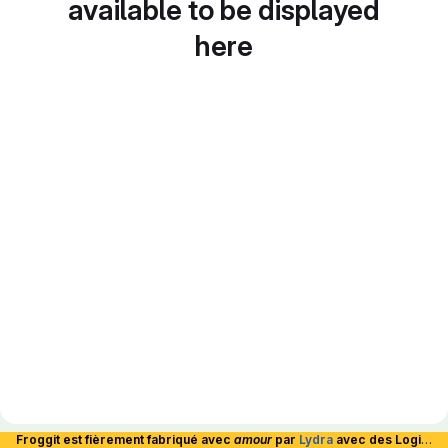
available to be displayed
here
Froggit est fièrement fabriqué avec
amour
par
Lydra
avec des Logiciels Libres et hébergé en