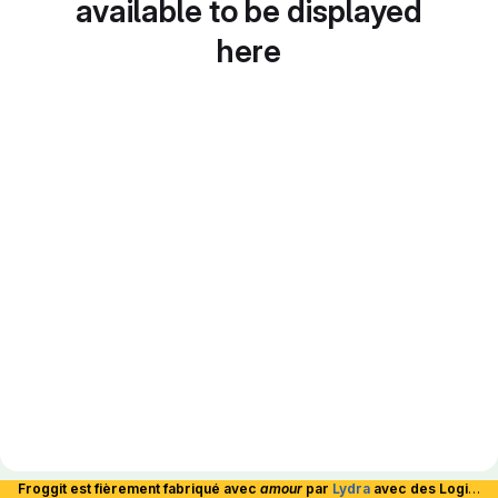
available to be displayed
here
Froggit est fièrement fabriqué avec
amour
par
Lydra
avec des Logiciels Libres et hébergé en