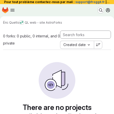
Pour tout problème contactez-nous par mail :
support@froggit.fr
|
La 
Homepage
Skip to main content
M
Éric Quetto
QL web - site Astro
Forks
0 forks: 0 public, 0 internal, and 0
private
Created date
There are no projects