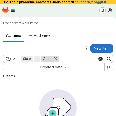
Pour tout problème contactez-nous par mail :
support@froggit.fr
|
La 
Homepage
Skip to main content
M
François
vim
Work items
All items
Add view
New item
Actions
Toggle search history
State
is
Open
Sort by:
Created date
0 items