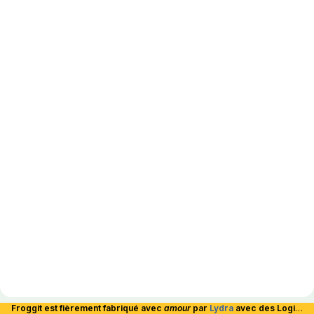
Froggit est fièrement fabriqué avec
amour
par
Lydra
avec des Logiciels Libres et hébergé en