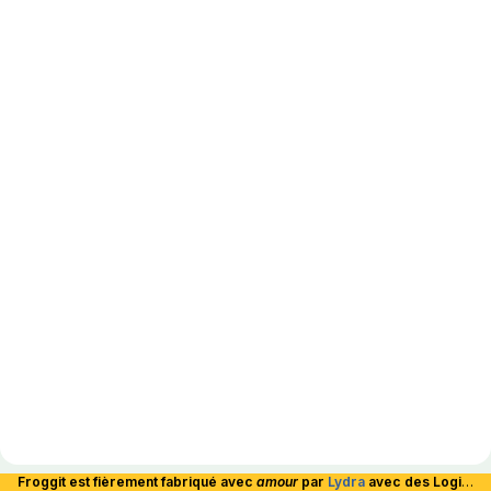
Froggit est fièrement fabriqué avec
amour
par
Lydra
avec des Logiciels Libres et hébergé en