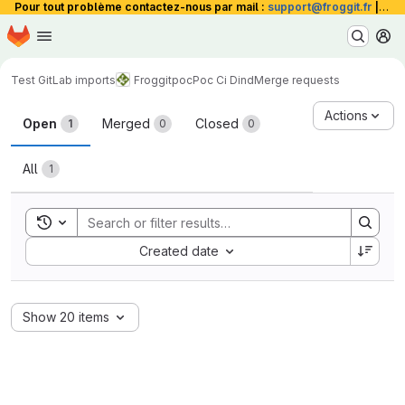
Pour tout problème contactez-nous par mail :
support@froggit.fr
|
La 
Homepage
Skip to main content
M
Test GitLab imports
Froggit
poc
Poc Ci Dind
Merge requests
Merge requests
Actions
Open
Merged
Closed
1
0
0
All
1
Toggle search history
Sort by:
Created date
Show 20 items