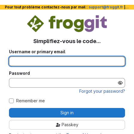
Pour tout problème contactez-nous par mail :
support@froggit.fr
|
La 
Simplifiez-vous le code...
Username or primary email
Password
Forgot your password?
Remember me
Sign in
Passkey