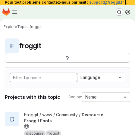
Pour tout problème contactez-nous par mail :
support@froggit.fr
|
La 
Homepage
Skip to main content
M
Explore
Topics
froggit
froggit
F
Language
Projects with this topic
Name
Sort by:
View Discourse Froggit Fonts project
Froggit / www / Community /
Discourse
D
Froggit Fonts
discourse
froggit