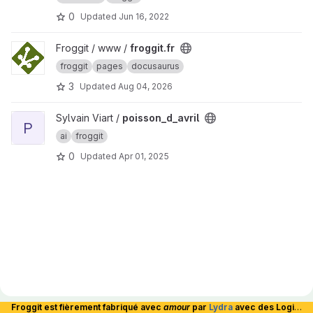
0
Updated
Jun 16, 2022
View froggit.fr project
Froggit / www /
froggit.fr
froggit
pages
docusaurus
3
Updated
Aug 04, 2026
View poisson_d_avril project
Sylvain Viart /
poisson_d_avril
P
ai
froggit
0
Updated
Apr 01, 2025
Froggit est fièrement fabriqué avec
amour
par
Lydra
avec des Logiciels Libres et hébergé en