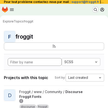
Pour tout problème contactez-nous par mail :
support@froggit.fr
|
La 
Homepage
Skip to main content
M
Explore
Topics
froggit
froggit
F
SCSS
Projects with this topic
Last created
Sort by:
View Discourse Froggit Fonts project
Froggit / www / Community /
Discourse
D
Froggit Fonts
discourse
froggit