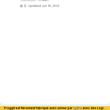
0
Updated
Jun 16, 2022
Froggit est fièrement fabriqué avec
amour
par
Lydra
avec des Logiciels Libres et hébergé en