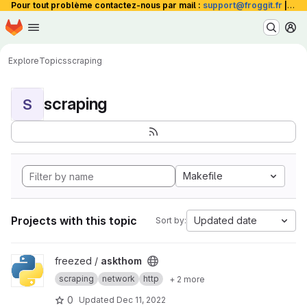
Pour tout problème contactez-nous par mail :
support@froggit.fr
|
La 
Homepage
Skip to main content
M
Explore
Topics
scraping
scraping
S
Makefile
Projects with this topic
Updated date
Sort by:
View askthom project
freezed /
askthom
scraping
network
http
+ 2 more
0
Updated
Dec 11, 2022