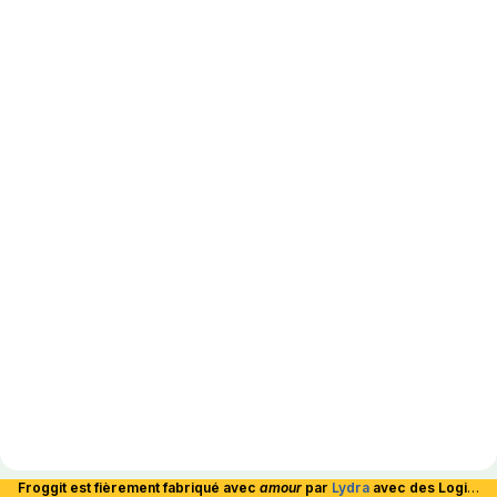
Froggit est fièrement fabriqué avec
amour
par
Lydra
avec des Logiciels Libres et hébergé en