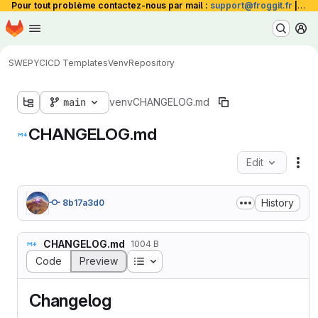
Pour tout problème contactez-nous par mail :
support@froggit.fr
|
La 
Homepage
Skip to main content
M
SWEPY
CICD Templates
Venv
Repository
main
venv
CHANGELOG.md
CHANGELOG.md
Edit
Fil
History
8b17a3d0
CHANGELOG.md
1004 B
Table of contents
Code
Preview
Changelog