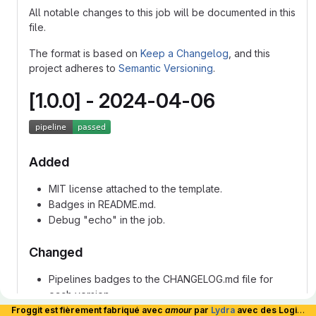
All notable changes to this job will be documented in this
file.
The format is based on
Keep a Changelog
, and this
project adheres to
Semantic Versioning
.
[1.0.0] - 2024-04-06
Added
MIT license attached to the template.
Badges in README.md.
Debug "echo" in the job.
Changed
Pipelines badges to the CHANGELOG.md file for
each version.
Template CICD validation include. It now includes
Froggit est fièrement fabriqué avec
amour
par
Lydra
avec des Logiciels Libres et hébergé en